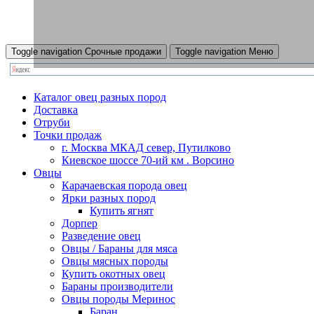
Toggle navigation
Срочные продажи
Toggle navigation
Меню
Каталог овец разных пород
Доставка
Отруби
Точки продаж
г. Москва МКАД север, Путилково
Киевское шоссе 70-ий км . Ворсино
Овцы
Карачаевская порода овец
Ярки разных пород
Купить ягнят
Дорпер
Разведение овец
Овцы / Бараны для мяса
Овцы мясных породы
Купить окотных овец
Бараны производители
Овцы породы Меринос
Баран