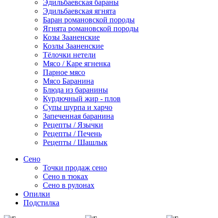
Эдильбаевская бараны
Эдильбаевская ягнята
Баран романовской породы
Ягнята романовской породы
Козы Зааненские
Козлы Зааненские
Тёлочки нетели
Мясо / Каре ягненка
Парное мясо
Мясо Баранина
Блюда из баранины
Курдючный жир - плов
Супы шурпа и харчо
Запеченная баранина
Рецепты / Язычки
Рецепты / Печень
Рецепты / Шашлык
Сено
Точки продаж сено
Сено в тюках
Сено в рулонах
Опилки
Подстилка