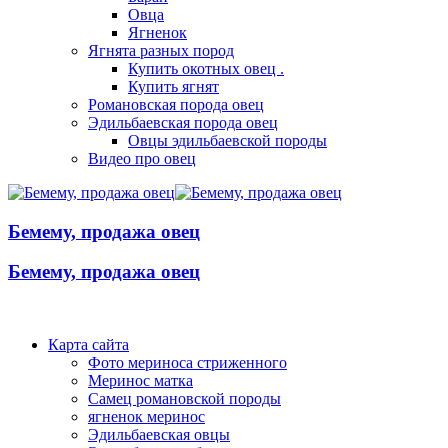
Овца
Ягненок
Ягнята разных пород
Купить окотных овец .
Купить ягнят
Романовская порода овец
Эдильбаевская порода овец
Овцы эдильбаевской породы
Видео про овец
Бемему, продажа овец
Бемему, продажа овец
Карта сайта
Фото мериноса стриженного
Меринос матка
Самец романовской породы
ягненок меринос
Эдильбаевская овцы