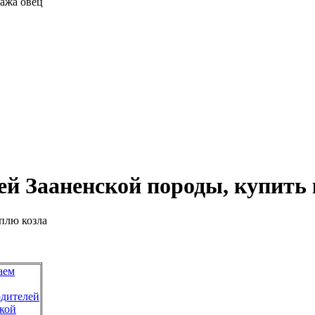
ей Зааненской породы, купить
плю козла